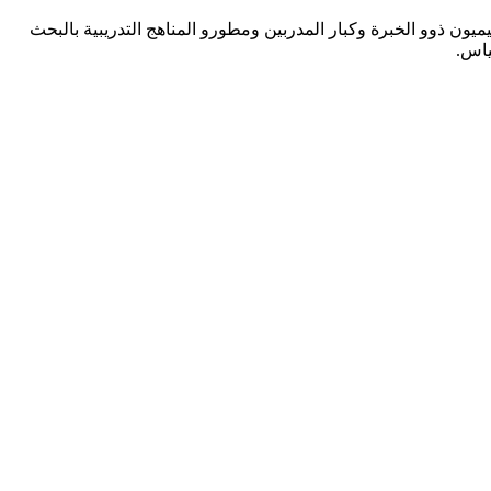
حترافي. قام المصممون التعليميون ذوو الخبرة وكبار المدربين ومطورو المناهج التدريبية بالبحث
ياس.