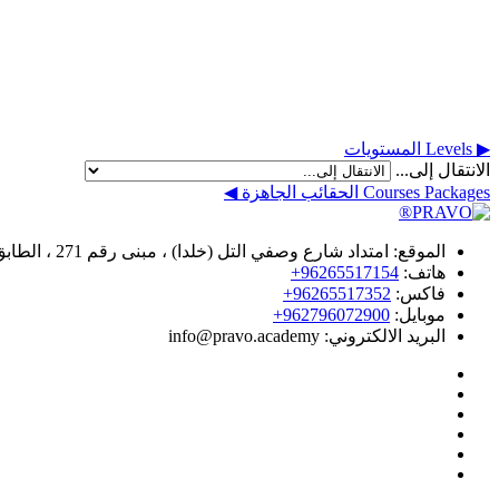
▶︎
Levels
المستويات
الانتقال إلى...
Courses Packages
الحقائب الجاهزة
◀︎
الموقع:
امتداد شارع وصفي التل (خلدا) ، مبنى رقم 271 ، الطابق الثاني ، عمان - الأردن
هاتف:
96265517154+
فاكس:
96265517352+
موبايل:
962796072900+
البريد الالكتروني: info@pravo.academy