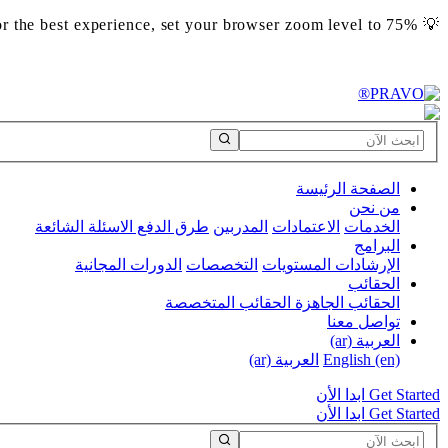
💡 For the best experience, set your browser zoom level to 75%
‎75%‎ للحصول على أفضل تجربة، اضبط مستوى تكبير المتصفح على 💡
الصفحة الرئيسة
من نحن
الخدمات
الاعتمادات
المدربين
طرق الدفع
الاسئلة الشائعة
البرامج
الإرشادات
المستويات
التخصصات
الدورات المجانية
الحقائب
الحقائب الجاهزة
الحقائب المتخصصة
تواصل معنا
العربية ‎(ar)‎
English ‎(en)‎
العربية ‎(ar)‎
Get Started
ابدا الأن
Get Started
ابدا الأن